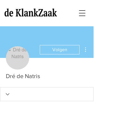
Meer acties
Volgen
Dré de Natris