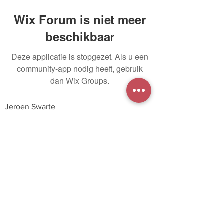
Wix Forum is niet meer
beschikbaar
Deze applicatie is stopgezet. Als u een
community-app nodig heeft, gebruik
dan Wix Groups.
Jeroen Swarte
(06) 54674831
jeroen@klankzaak.nl
Nijmegen
KvK:
67817335
BTW: NL103421634B01
IBAN: NL13 ASNB
0942 8717
| Disclaimer
|
Privacy
©
2026
| gemaakt door de KlankZaak