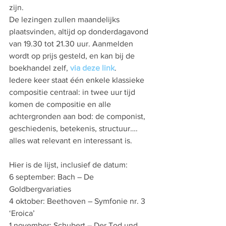
zijn.
De lezingen zullen maandelijks 
plaatsvinden, altijd op donderdagavond 
van 19.30 tot 21.30 uur. Aanmelden 
wordt op prijs gesteld, en kan bij de 
boekhandel zelf, 
via deze link
.
Iedere keer staat één enkele klassieke 
compositie centraal: in twee uur tijd 
komen de compositie en alle 
achtergronden aan bod: de componist, 
geschiedenis, betekenis, structuur…. 
alles wat relevant en interessant is.
Hier is de lijst, inclusief de datum:
6 september: Bach – De 
Goldbergvariaties
4 oktober: Beethoven – Symfonie nr. 3 
‘Eroica’
1 november: Schubert – Der Tod und 