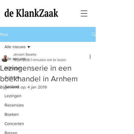
Post
Alle nieuws
Jeroen Swarte
Alle nieuws
19 jul 2018
1 minuten om te lezen
Lezingenserie in een
Nijmegen
boekhandel in Arnhem
Arnhem
Aanbod
Bijgewerkt op:
4 jan 2019
Lezingen
Recensies
Boeken
Concerten
Reizen