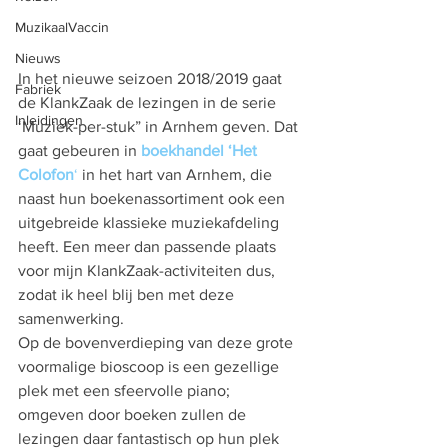
MuzikaalVaccin
Nieuws
In het nieuwe seizoen 2018/2019 gaat 
Fabriek
de KlankZaak de lezingen in de serie 
Inleidingen
‘Muziek-per-stuk” in Arnhem geven. Dat 
gaat gebeuren in 
boekhandel ‘Het 
Colofon
‘
 in het hart van Arnhem, die 
naast hun boekenassortiment ook een 
uitgebreide klassieke muziekafdeling 
heeft. Een meer dan passende plaats 
voor mijn KlankZaak-activiteiten dus, 
zodat ik heel blij ben met deze 
samenwerking.
Op de bovenverdieping van deze grote 
voormalige bioscoop is een gezellige 
plek met een sfeervolle piano; 
omgeven door boeken zullen de 
lezingen daar fantastisch op hun plek 