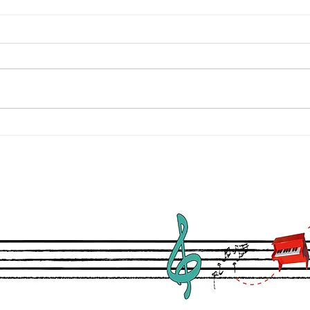
Ik geef pianoles
Nieu
popm