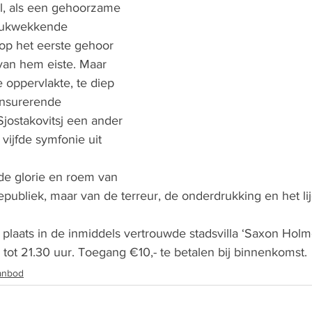
el, als een gehoorzame 
rukwekkende 
op het eerste gehoor 
van hem eiste. Maar 
 oppervlakte, te diep 
ensurerende 
Sjostakovitsj een ander 
 vijfde symfonie uit 
 de glorie en roem van 
publiek, maar van de terreur, de onderdrukking en het lij
t plaats in de inmiddels vertrouwde stadsvilla ‘Saxon Holm
0 tot 21.30 uur. Toegang €10,- te betalen bij binnenkomst. 
anbod