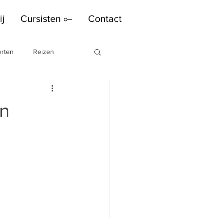
ij
Cursisten ⟜
Contact
rten
Reizen
an