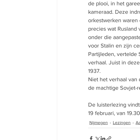
de plooi, in het gare
kameraad. Deze ind
orkestwerken waren 
precies wat Rusland 
onder die aangepaste
voor Stalin en zijn c
Partijleden, vertelde 
verhaal. Juist in deze
1937. 
Niet het verhaal van
de machtige Sovjet-re
De luisterlezing vind
19 februari, van 19.3
Nijmegen
Lezingen
A