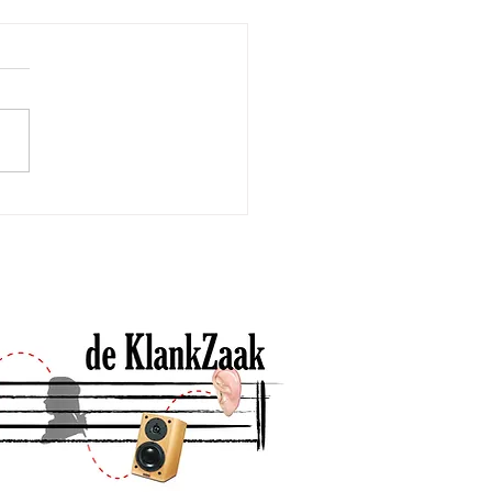
we cursus over
uziek