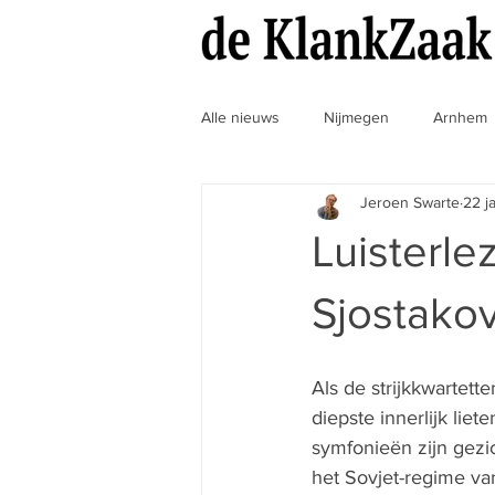
Alle nieuws
Nijmegen
Arnhem
Jeroen Swarte
22 j
MuzikaalVaccin
Nieuws
Luisterle
Sjostakov
Als de strijkkwartette
diepste innerlijk liet
symfonieën zijn gezic
het Sovjet-regime va