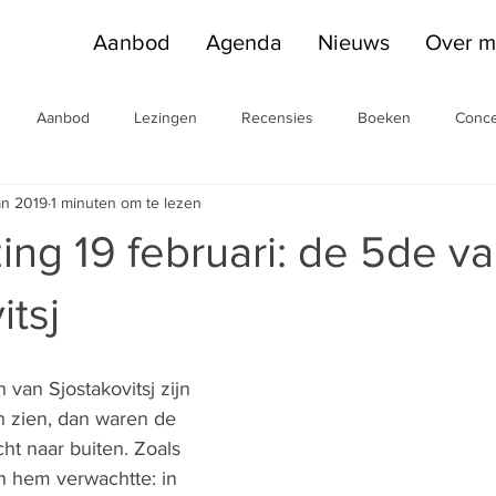
Aanbod
Agenda
Nieuws
Over m
Aanbod
Lezingen
Recensies
Boeken
Conce
an 2019
1 minuten om te lezen
Fabriek
Inleidingen
zing 19 februari: de 5de v
itsj
n van Sjostakovitsj zijn 
en zien, dan waren de 
ht naar buiten. Zoals 
n hem verwachtte: in 