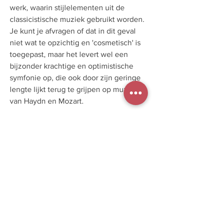
werk, waarin stijlelementen uit de
classicistische muziek gebruikt worden.
Je kunt je afvragen of dat in dit geval
niet wat te opzichtig en 'cosmetisch' is
toegepast, maar het levert wel een
bijzonder krachtige en optimistische
symfonie op, die ook door zijn geringe
lengte lijkt terug te grijpen op muziek
van Haydn en Mozart.
In deze opname zien we de
legendarische dirigent
Sergiu
Celibidache
de symfonie eerst
repeteren, en dan uitvoeren (39'16")