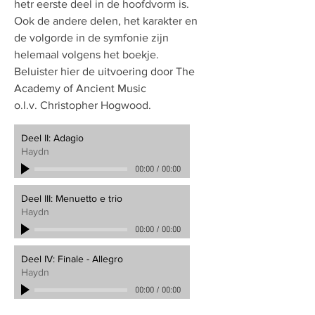
hetr eerste deel in de hoofdvorm is.
Ook de andere delen, het karakter en
de volgorde in de symfonie zijn
helemaal volgens het boekje.
Beluister hier de uitvoering door The
Academy of Ancient Music
o.l.v. Christopher Hogwood.
Deel II: Adagio
Haydn
00:00
/
00:00
Deel III: Menuetto e trio
Haydn
00:00
/
00:00
Deel IV: Finale - Allegro
Haydn
00:00
/
00:00