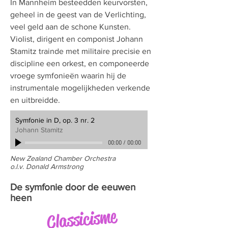
In Mannheim besteedden keurvorsten,
geheel in de geest van de Verlichting,
veel geld aan de schone Kunsten.
Violist, dirigent en componist Johann
Stamitz trainde met militaire precisie en
discipline een orkest, en componeerde
vroege symfonieën waarin hij de
instrumentale mogelijkheden verkende
en uitbreidde.
Symfonie in D, op. 3 nr. 2
Johann Stamitz
00:00
/
00:00
New Zealand Chamber Orchestra
o.l.v. Donald Armstrong
De symfonie door de eeuwen
heen
Classicisme