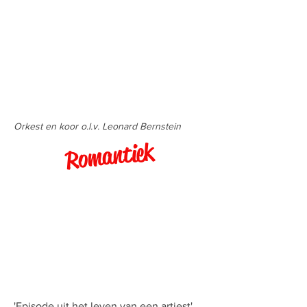
Orkest en koor
o.l.v. Leonard Bernstein
Romantiek
'Episode uit het leven van een artiest',