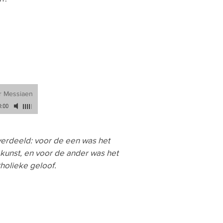
er Messiaen
0:00
erdeeld: voor de een was het
 kunst, en voor de ander was het
holieke geloof.