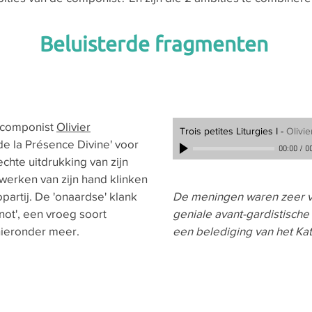
Beluisterde fragmenten
 componist
Olivier
Trois petites Liturgies I
-
Olivi
 de la Présence Divine' voor
00:00
/
0
hte uitdrukking van zijn
 werken van zijn hand klinken
nopartij. De 'onaardse' klank
De meningen waren zeer v
ot', een vroeg soort
geniale avant-gardistische
hieronder meer.
een belediging van het Kat