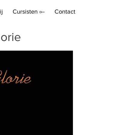
ij
Cursisten ⟜
Contact
orie