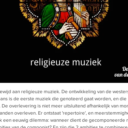
Do
van de
gewijd aan religieuze muziek. De ontwikkeling van de wester
aans is de eerste muziek die genoteerd gaat worden, en die
e overlevering is niet meer uitsluitend afhankelijk van mo
anden overleven. Er ontstaat 'repertoire', en meerstemmigh
ok een eeuwig dilemma: wanneer dient de gecomponeerde m
bities van de componist? En zijn die 2 ambities te combiner