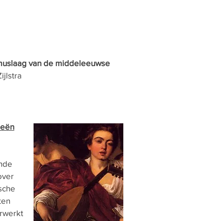
muslaag van de middeleeuwse
ijlstra
ieën
ende
over
sche
ten
rwerkt