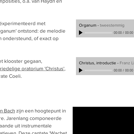
mposities, o.a. van Haydn en
eëxperimenteerd met
Organum
-
tweestemmig
ganum' ontstond: de melodie
00:00
/
00:00
n ondersteund, of exact op
 het klooster gegaan,
Christus, introductie
-
Franz L
iedelige oratorium 'Christus'
,
00:00
/
00:00
ate Coeli.
an Bach
zijn een hoogtepunt in
oire. Jarenlang componeerde
aande uit instrumentale
itatieven. Deze cantate 'Wachet