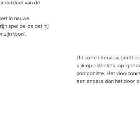
 onderdeel van de
cert in nauwe
n spel zei ze dat hij
 zijn toon'.
Dit korte interview geeft e
kijk op esthetiek, op 'goed
componiste. Het vioolconce
een andere dan het door on