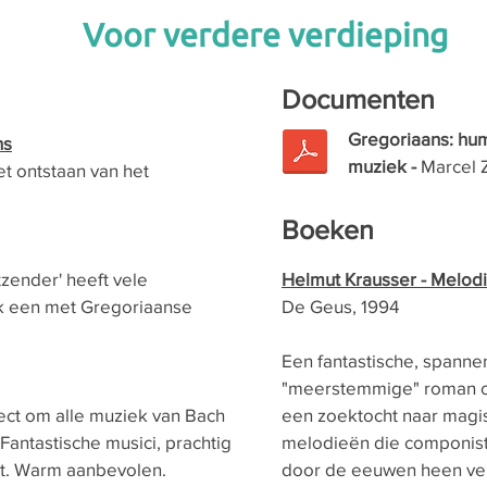
Voor verdere verdieping
Documenten
Gregoriaans: hu
ns
muziek -
Marcel Z
et ontstaan van het
Boeken
zender' heeft vele
Helmut Krausser - Melod
k een met Gregoriaanse
De Geus, 1994​
Een fantastische, spann
"meerstemmige" roman 
ect om alle muziek van Bach
een zoektocht naar magi
Fantastische musici, prachtig
melodieën die componis
t. Warm aanbevolen.
door de eeuwen heen ve