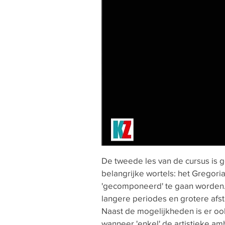
De tweede les van de cursus is 
belangrijke wortels: het Gregori
'gecomponeerd' te gaan worden. D
langere periodes en grotere afst
Naast de mogelijkheden is er o
wanneer 'enkel' de artistieke am