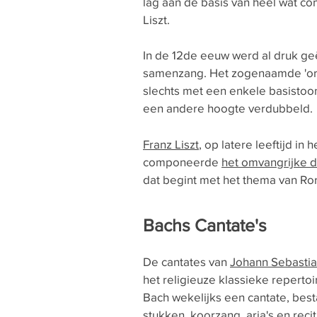
lag aan de basis van heel wat co
Liszt.
In de 12de eeuw werd al druk g
samenzang. Het zogenaamde 'or
slechts met een enkele basistoo
een andere hoogte verdubbeld.
Franz Liszt
, op latere leeftijd in
componeerde
het omvangrijke dr
dat begint met het thema van Ror
Bachs Cantate's
De cantates van
Johann Sebasti
het religieuze klassieke repert
Bach wekelijks een cantate, best
stukken, koorzang, aria's en rec