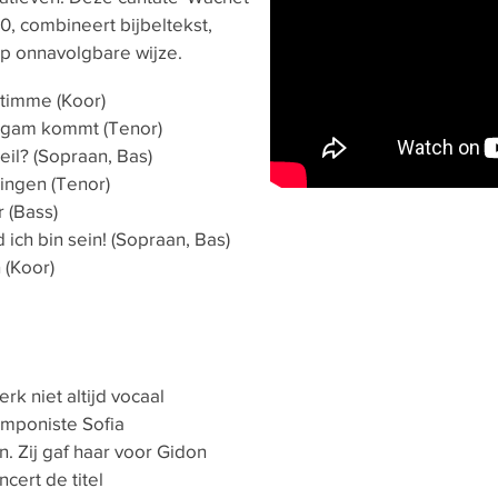
0, combineert bijbeltekst,
p onnavolgbare wijze.
 Stimme (Koor)
utgam kommt (Tenor)
il? (Sopraan, Bas)
singen (Tenor)
r (Bass)
 ich bin sein! (Sopraan, Bas)
 (Koor)
rk niet altijd vocaal
componiste Sofia
. Zij gaf haar voor Gidon
ert de titel