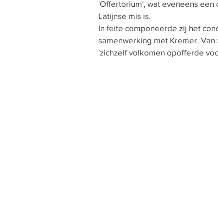
'Offertorium', wat eveneens een
Latijnse mis is.
In feite componeerde zij het con
samenwerking met Kremer. Van zij
'zichzelf volkomen opofferde voor