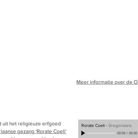
Meer informatie over de On
uit het religieuze erfgoed
Rorate Coeli
-
Gregoriaans
iaanse gezang 'Rorate Coeli'
00:00
/
00:00