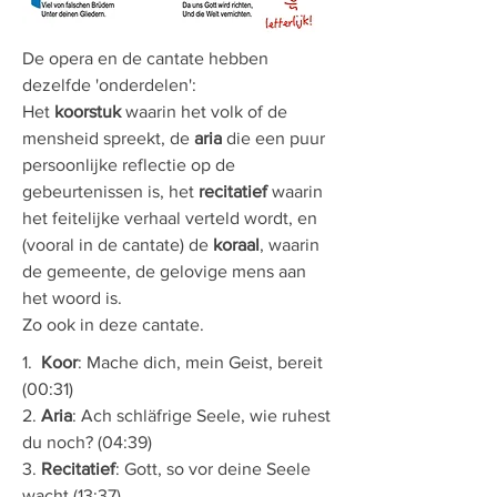
De opera en de cantate hebben
dezelfde 'onderdelen':
Het
koorstuk
waarin het volk of de
mensheid spreekt, de
aria
die een puur
persoonlijke reflectie op de
gebeurtenissen is, het
recitatief
waarin
het feitelijke verhaal verteld wordt, en
(vooral in de cantate) de
koraal
, waarin
de
gemeente, de gelovige mens aan
het woord is.
Zo ook in deze cantate.
1.
Koor
: Mache dich, mein Geist, bereit
(00:31)
2.
Aria
:
Ach schläfrige Seele, wie ruhest
du noch? (04:39)
3.
Recitatief
:
Gott, so vor deine Seele
wacht
(13:37)