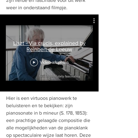
zijn liefde en fascinatie voor dit werk
weer in onderstaand filmpje.
Liszt - Via crucis, explained by
Reinbert de Leeuw
Video afspelen
Hier is een virtuoos pianowerk te
beluisteren en te bekijken: zijn
pianosonate in b mineur (S. 178, 1853):
een prachtige gelaagde compositie die
alle mogelijkheden van de pianoklank
op spectaculaire wijze laat horen. Deze