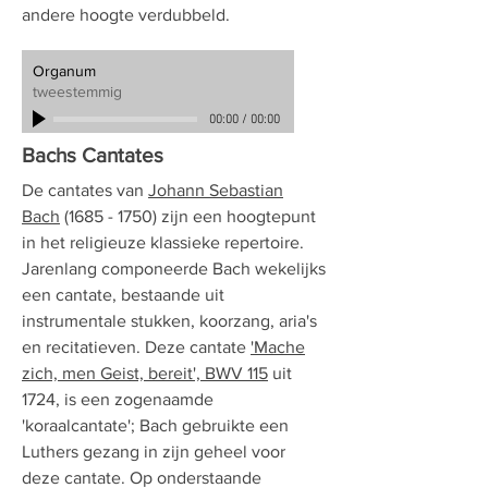
andere hoogte verdubbeld.
Organum
tweestemmig
00:00
/
00:00
Bachs Cantates
De cantates van
Johann Sebastian
Bach
(1685 - 1750) zijn een hoogtepunt
in het religieuze klassieke repertoire.
Jarenlang componeerde Bach wekelijks
een cantate, bestaande uit
instrumentale stukken, koorzang, aria's
en recitatieven. Deze cantate
'Mache
zich, men Geist, bereit', BWV 115
uit
1724, is een zogenaamde
'koraalcantate'; Bach gebruikte een
Luthers gezang in zijn geheel voor
deze cantate. Op onderstaande