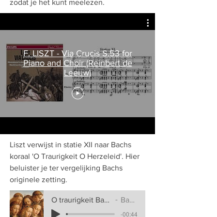
zodat je het kunt meelezen.
F. LISZT - Via Crucis S.53 for
Piano and Choir (Reinbert de
Leeuw)
Liszt verwijst in statie XII naar Bachs
koraal 'O Traurigkeit O Herzeleid'. Hier
beluister je ter vergelijking Bachs
originele zetting.
O traurigkeit Bach
Bach
-00:44