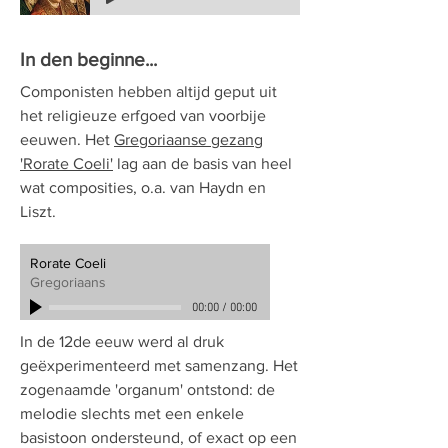
In den beginne...
Componisten hebben altijd geput uit
het religieuze erfgoed van voorbije
eeuwen. Het
Gregoriaanse gezang
'Rorate Coeli'
lag aan de basis van heel
wat composities, o.a. van Haydn en
Liszt.
Rorate Coeli
Gregoriaans
00:00
/
00:00
In de 12de eeuw werd al druk
geëxperimenteerd met samenzang. Het
zogenaamde 'organum' ontstond: de
melodie slechts met een enkele
basistoon ondersteund, of exact op een