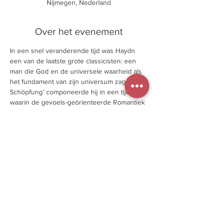
Nijmegen, Nederland
Over het evenement
In een snel veranderende tijd was Haydn 
een van de laatste grote classicisten: een 
man die God en de universele waarheid als 
het fundament van zijn universum zag. ‘Die 
Schöpfung’ componeerde hij in een tijd 
waarin de gevoels-geörienteerde Romantiek 
in aantocht was, die wel heel ver afstond 
van het wereldbeeld van Haydn. Toch heeft 
hij met deze schepping rond 1800 nog een 
laatste groot meesterwerk weten te creëren. 
Kom luisteren naar de luisterlezing over dit 
prachtige oratorium.
Aanmelden kan, maar is niet nodig. Kosten 
€10,- te betalen bij binnenkomst.