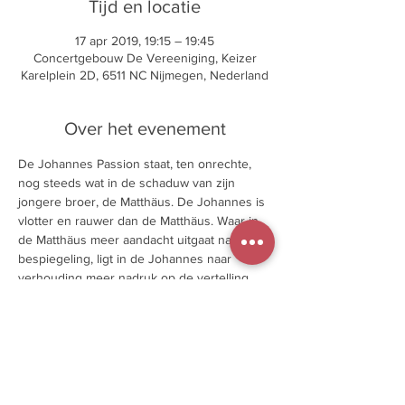
Tijd en locatie
17 apr 2019, 19:15 – 19:45
Concertgebouw De Vereeniging, Keizer
Karelplein 2D, 6511 NC Nijmegen, Nederland
Over het evenement
De Johannes Passion staat, ten onrechte, 
nog steeds wat in de schaduw van zijn 
jongere broer, de Matthäus. De Johannes is 
vlotter en rauwer dan de Matthäus. Waar in 
de Matthäus meer aandacht uitgaat naar 
bespiegeling, ligt in de Johannes naar 
verhouding meer nadruk op de vertelling 
van het verhaal zelf. Het is een spectaculair 
stuk met zowel felle koordelen als 
bloedmooie aria’s zoals ‘Es ist vollbracht’.
algehele leiding Rob Vermeulen 
tenor Andreas Post (aria’s en evangelist) 
bas Marc Pantus 