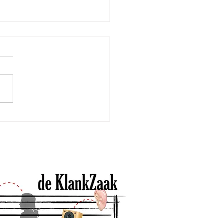
we cursus over
uziek