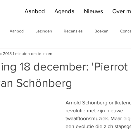
Aanbod
Agenda
Nieuws
Over m
Aanbod
Lezingen
Recensies
Boeken
Conce
c 2018
1 minuten om te lezen
Fabriek
Inleidingen
zing 18 december: 'Pierrot
 van Schönberg
Arnold Schönberg ontketend
revolutie met zijn nieuwe 
twaalftoonsmuziek. Maar eige
een evolutie die zich stapsge