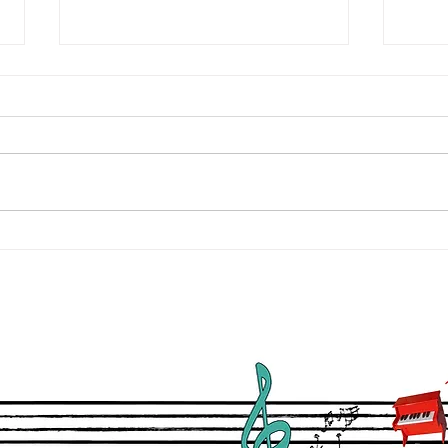
Ik geef pianoles
Nieu
popm