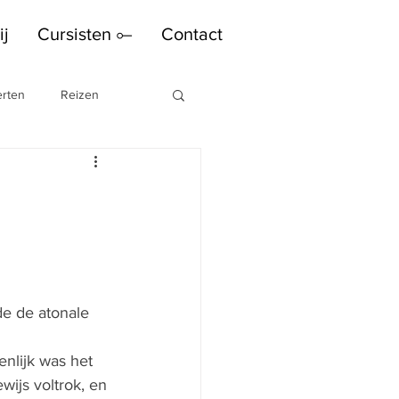
ij
Cursisten ⟜
Contact
rten
Reizen
e de atonale 
nlijk was het 
wijs voltrok, en 