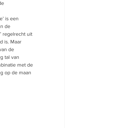
de 
e’ is een 
in de 
regelrecht uit 
d is. Maar 
van de 
g tal van 
binatie met de 
ang op de maan 