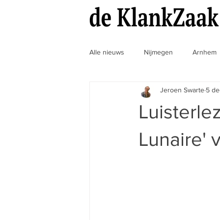
Alle nieuws
Nijmegen
Arnhem
Jeroen Swarte
5 de
MuzikaalVaccin
Nieuws
Luisterle
Lunaire'