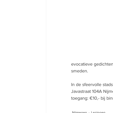
evocatieve gedichten
smeden.
In de sfeervolle stad
Javastraat 104A Nij
toegang: €10,- bij b
Nijmegen
Lezingen